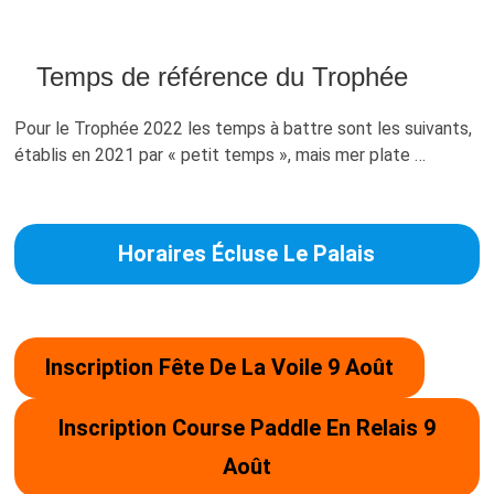
u
B
u
Temps de référence du Trophée
t
ADHÉSION NOUVELLE SNBI OU RENO
t
Pour le Trophée 2022 les temps à battre sont les suivants,
PRENDRE UNE LICENCE FFVOILE 2026
o
établis en 2021 par « petit temps », mais mer plate …
n
FAIRE UN DON À LA SNBI
Horaires Écluse Le Palais
PV AG SNBI 19 AOÛT 2025
PV AG SNBI 20 AOÛT 2024
Inscription Fête De La Voile 9 Août
PV AG SNBI 22 AOÛT 2023
RÉUNIONS SNBI
Inscription Course Paddle En Relais 9
RECHERCHE DE DATE
Août