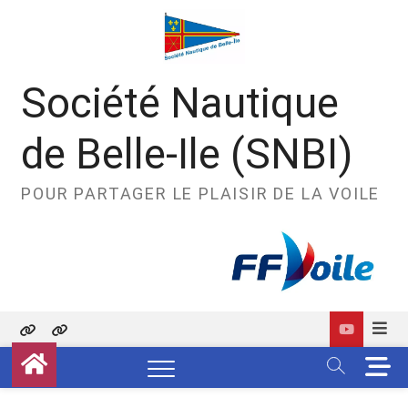
Skip
to
content
Société Nautique
de Belle-Ile (SNBI)
POUR PARTAGER LE PLAISIR DE LA VOILE
Politique
Contact
M
de
e
confidentialité
n