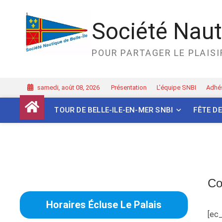
Skip
to
Société Nauti
content
POUR PARTAGER LE PLAISIR
samedi, août 08, 2026
Présentation
L’équipe SNBI
Adhés
TOUR DE BELLE-ILE-EN-MER SNBI
FÊTE DE
Co
Horaires Écluse Le Palais
[ec