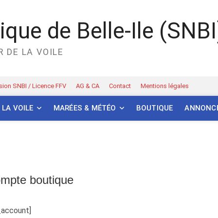
que de Belle-Ile (SNBI
 DE LA VOILE
ion SNBI / Licence FFV
AG & CA
Contact
Mentions légales
 LA VOILE
MARÉES & MÉTÉO
BOUTIQUE
ANNONC
mpte boutique
_account]