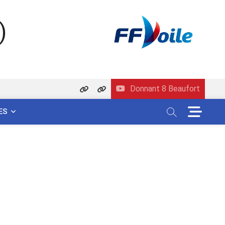
)
Donnant 8 Beaufort
Politique
Contact
M
de
ES
e
confidentialité
n
u
B
u
t
t
o
n