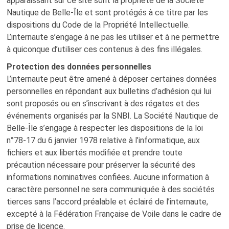
apparaissant sur ce site sont la propriété de la Société
PROJET – INSCRIPTION TOUR DE BEL
Nautique de Belle-Île et sont protégés à ce titre par les
dispositions du Code de la Propriété Intellectuelle.
L’internaute s’engage à ne pas les utiliser et à ne permettre
à quiconque d’utiliser ces contenus à des fins illégales.
Protection des données personnelles
MENTIONS LÉGALES
L’internaute peut être amené à déposer certaines données
POLITIQUE DE CONFIDENTIALITÉ
personnelles en répondant aux bulletins d’adhésion qui lui
sont proposés ou en s’inscrivant à des régates et des
événements organisés par la SNBI. La Société Nautique de
Belle-Île s’engage à respecter les dispositions de la loi
n°78-17 du 6 janvier 1978 relative à l’informatique, aux
fichiers et aux libertés modifiée et prendre toute
précaution nécessaire pour préserver la sécurité des
informations nominatives confiées. Aucune information à
caractère personnel ne sera communiquée à des sociétés
tierces sans l’accord préalable et éclairé de l’internaute,
excepté à la Fédération Française de Voile dans le cadre de
prise de licence.