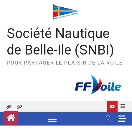
Skip
to
content
Société Nautique
de Belle-Ile (SNBI)
POUR PARTAGER LE PLAISIR DE LA VOILE
Politique
Contact
M
de
e
confidentialité
n