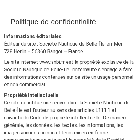
u
B
u
Politique de confidentialité
t
ADHÉSION NOUVELLE SNBI OU RENO
t
Informations éditoriales
PRENDRE UNE LICENCE FFVOILE 2026
o
Éditeur du site : Société Nautique de Belle-Île-en-Mer
n
728 Herlin – 56360 Bangor – France
FAIRE UN DON À LA SNBI
Le site internet www.snbi.fr est la propriété exclusive de la
Société Nautique de Belle-Île. L’internaute s’engage à faire
des informations contenues sur ce site un usage personnel
PV AG SNBI 19 AOÛT 2025
et non commercial.
PV AG SNBI 20 AOÛT 2024
Propriété Intellectuelle
Ce site constitue une œuvre dont la Société Nautique de
PV AG SNBI 22 AOÛT 2023
Belle-Île est l’auteur au sens des articles L111.1 et
RÉUNIONS SNBI
suivants du Code de propriété intellectuelle. De manière
générale, les données, les textes, les informations, les
RECHERCHE DE DATE
images animées ou non et leurs mises en forme