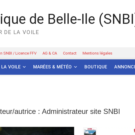
que de Belle-Ile (SNBI
 DE LA VOILE
n SNBI / Licence FFV
AG & CA
Contact
Mentions légales
 LA VOILE
MARÉES & MÉTÉO
BOUTIQUE
ANNONC
teur/autrice :
Administrateur site SNBI