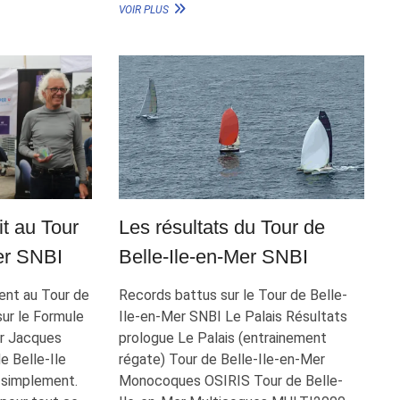
NOUVEAUX
VOIR PLUS
RECORDS
POUR
LE
TOUR
DE
BELLE-
ILE-
EN-
MER
SNBI
it au Tour
Les résultats du Tour de
er SNBI
Belle-Ile-en-Mer SNBI
ent au Tour de
Records battus sur le Tour de Belle-
sur le Formule
Ile-en-Mer SNBI Le Palais Résultats
ar Jacques
prologue Le Palais (entrainement
 de Belle-Ile
régate) Tour de Belle-Ile-en-Mer
ut simplement.
Monocoques OSIRIS Tour de Belle-