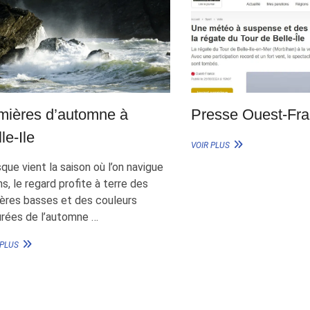
mières d’automne à
Presse Ouest-Fr
le-Ile
PRESSE
VOIR PLUS
OUEST-
que vient la saison où l’on navigue
FRANCE
s, le regard profite à terre des
ières basses et des couleurs
urées de l’automne …
LUMIÈRES
 PLUS
D’AUTOMNE
À
BELLE-
ILE