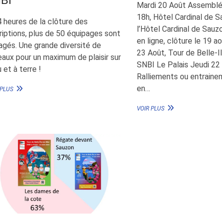
BI
Mardi 20 Août Assemblé
18h, Hôtel Cardinal de S
 heures de la clôture des
l’Hôtel Cardinal de Sauz
riptions, plus de 50 équipages sont
en ligne, clôture le 19 a
agés. Une grande diversité de
23 Août, Tour de Belle-
eaux pour un maximum de plaisir sur
SNBI Le Palais Jeudi 22
u et à terre !
Ralliements ou entraine
PLUS
en…
 PLUS
DE
50
L’AGENDA
VOIR PLUS
ÉQUIPAGES
DU
FERONT
MOIS
TOUR
D’AOÛT
DE
BELLE-
ILE-
EN-
MER
SNBI