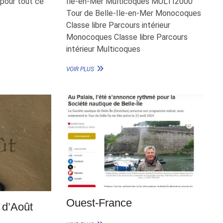
 pour tout ce
Ile-en-Mer Multicoques MULTI2000
Tour de Belle-Ile-en-Mer Monocoques
Classe libre Parcours intérieur
Monocoques Classe libre Parcours
intérieur Multicoques
LES
VOIR PLUS
RÉSULTATS
DU
TOUR
DE
BELLE-
ILE-
EN-
MER
SNBI
Ouest-France
 d’Août
OUEST-