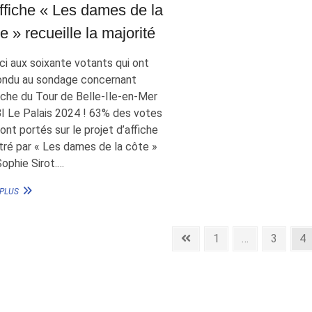
affiche « Les dames de la
e » recueille la majorité
i aux soixante votants qui ont
ondu au sondage concernant
fiche du Tour de Belle-Ile-en-Mer
I Le Palais 2024 ! 63% des votes
ont portés sur le projet d’affiche
stré par « Les dames de la côte »
ophie Sirot.…
L’AFFICHE
 PLUS
« LES
DAMES
DE
gination
Previous
Page
Page
Pa
1
…
3
4
LA
CÔTE »
page
s
RECUEILLE
LA
lications
MAJORITÉ