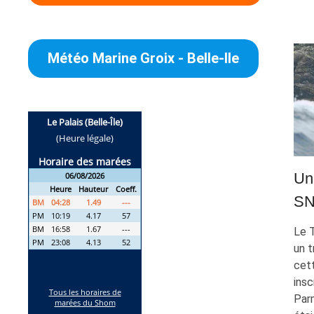
Météo Marine Groix - Belle-Ile
Un
SN
Le 
un t
cet
insc
Parm