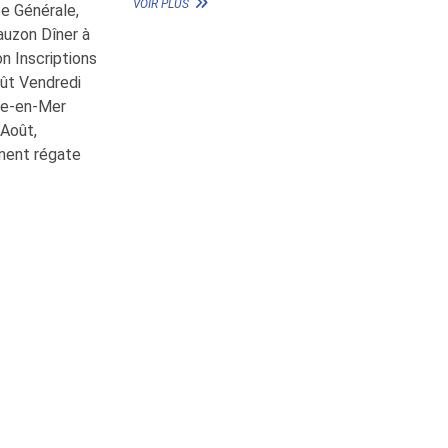
VOIR PLUS
e Générale,
FRANCE
auzon Dîner à
on Inscriptions
oût Vendredi
Ile-en-Mer
 Août,
ment régate