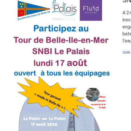
SN
A 24
insc
eng
bat
l’ea
VOIR