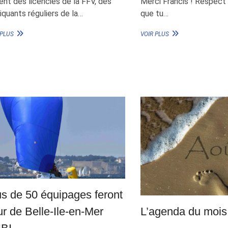
ent des licenciés de la FFV, des
Merci Francis ! Respect
iquants réguliers de la…
que tu…
UN
FRANCIS
 PLUS
VOIR PLUS
TOUR
JOYON
DE
ÉTAIT
BELLE-
AU
ILE-
TOUR
EN-
DE
MER
BELLE-
SNBI
ILE-
MÉMORABLE
EN-
MER
SNBI
us de 50 équipages feront
ur de Belle-Ile-en-Mer
L’agenda du mois