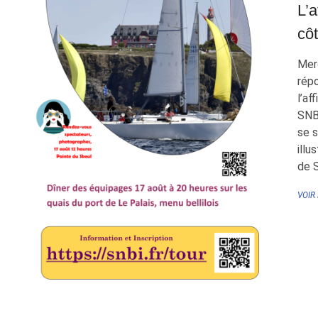
L’
côt
Merc
rép
l’af
SNB
se s
illu
de S
VOIR
Pa
de
pub