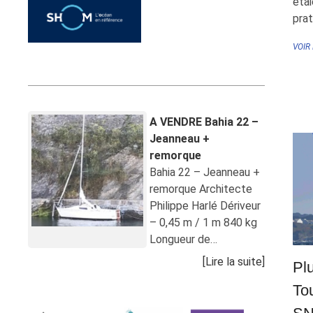
étai
prat
VOIR
Annonces récentes
A VENDRE Bahia 22 –
Jeanneau +
remorque
Bahia 22 – Jeanneau +
remorque Architecte
Philippe Harlé Dériveur
– 0,45 m / 1 m 840 kg
Longueur de…
[Lire la suite]
Pl
To