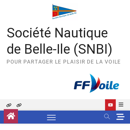
Skip
to
content
Société Nautique
de Belle-Ile (SNBI)
POUR PARTAGER LE PLAISIR DE LA VOILE
Politique
Contact
M
de
e
confidentialité
n