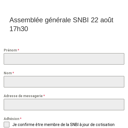
u
B
u
Assemblée générale SNBI 22 août
t
ADHÉSION NOUVELLE SNBI OU RENO
17h30
t
PRENDRE UNE LICENCE FFVOILE 2026
o
n
FAIRE UN DON À LA SNBI
Prénom
*
PV AG SNBI 19 AOÛT 2025
Nom
*
PV AG SNBI 20 AOÛT 2024
PV AG SNBI 22 AOÛT 2023
Adresse de messagerie
*
RÉUNIONS SNBI
RECHERCHE DE DATE
Adhésion
*
Je confirme être membre de la SNBI à jour de cotisation