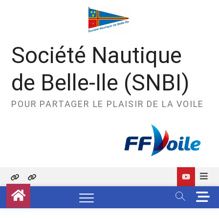
Skip
to
content
Société Nautique
de Belle-Ile (SNBI)
POUR PARTAGER LE PLAISIR DE LA VOILE
Politique
Contact
M
de
e
confidentialité
n