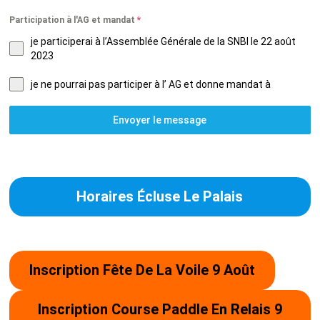
PROJET – INSCRIPTION TOUR DE BEL
Participation à l'AG et mandat
*
je participerai à l’Assemblée Générale de la SNBI le 22 août
2023
je ne pourrai pas participer à l’ AG et donne mandat à
MENTIONS LÉGALES
Envoyer le message
POLITIQUE DE CONFIDENTIALITÉ
Horaires Écluse Le Palais
Inscription Fête De La Voile 9 Août
Inscription Course Paddle En Relais 9