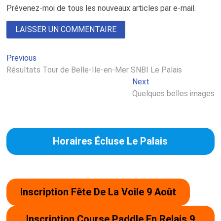
Prévenez-moi de tous les nouveaux articles par e-mail.
Previous
Previous
Navigation
post:
Résultats Tour de Belle-Ile-en-Mer SNBI Le Palais
de
Next
Next
l’article
post:
Quelques belles images
Horaires Écluse Le Palais
Inscription Fête De La Voile 9 Août
Inscription Course Paddle En Relais 9