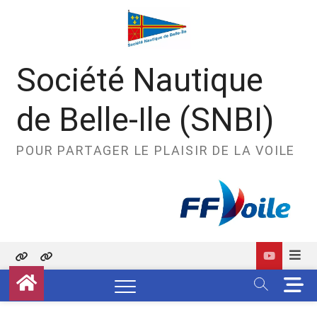
Skip
to
content
Société Nautique
de Belle-Ile (SNBI)
POUR PARTAGER LE PLAISIR DE LA VOILE
Politique
Contact
M
de
e
confidentialité
n