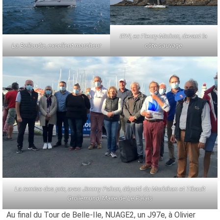
IRVI, ex Fleury-Michon, devant la
La Bellaudie, excellent marcheur
côte sauvage
La remise des prix, avec Jimmy Pahun, député du Morbihan et Tibault
Grollemund, Maire de Le Palais
Au final du Tour de Belle-Ile, NUAGE2, un J97e, à Olivier