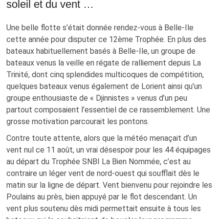
soleil et du vent …
PROJET – INSCRIPTION TOUR DE BEL
Une belle flotte s’était donnée rendez-vous à Belle-Ile
cette année pour disputer ce 12ème Trophée. En plus des
bateaux habituellement basés à Belle-Ile, un groupe de
bateaux venus la veille en régate de ralliement depuis La
MENTIONS LÉGALES
Trinité, dont cinq splendides multicoques de compétition,
POLITIQUE DE CONFIDENTIALITÉ
quelques bateaux venus également de Lorient ainsi qu’un
groupe enthousiaste de « Djinnistes » venus d’un peu
partout composaient l’essentiel de ce rassemblement. Une
grosse motivation parcourait les pontons.
Contre toute attente, alors que la météo menaçait d’un
vent nul ce 11 août, un vrai désespoir pour les 44 équipages
au départ du Trophée SNBI La Bien Nommée, c’est au
contraire un léger vent de nord-ouest qui soufflait dès le
matin sur la ligne de départ. Vent bienvenu pour rejoindre les
Poulains au près, bien appuyé par le flot descendant. Un
vent plus soutenu dès midi permettait ensuite à tous les