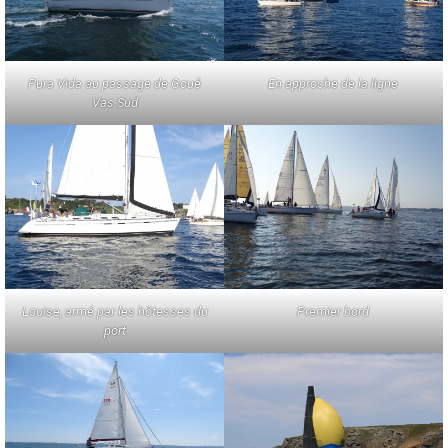
Pura Vida au passage de Goué
En approche de la ligne
Vas Sud
Louise, armé par les hôtesses du
Premier bord
port