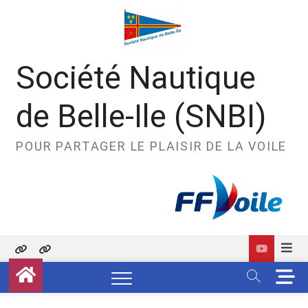
Skip
to
content
Société Nautique
de Belle-Ile (SNBI)
POUR PARTAGER LE PLAISIR DE LA VOILE
Politique
Contact
M
de
e
confidentialité
n