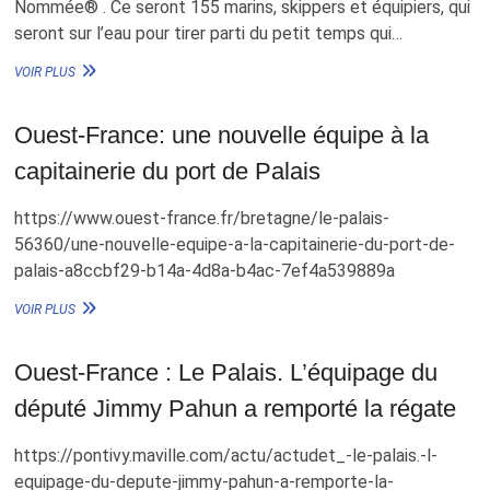
Nommée® . Ce seront 155 marins, skippers et équipiers, qui
seront sur l’eau pour tirer parti du petit temps qui…
UN
VOIR PLUS
TRÈS
BEAU
PLATEAU
Ouest-France: une nouvelle équipe à la
POUR
capitainerie du port de Palais
LE
TOUR
DE
https://www.ouest-france.fr/bretagne/le-palais-
BELLE-
56360/une-nouvelle-equipe-a-la-capitainerie-du-port-de-
ILE,
LE
palais-a8ccbf29-b14a-4d8a-b4ac-7ef4a539889a
11
AOÛT
OUEST-
VOIR PLUS
FRANCE:
UNE
NOUVELLE
Ouest-France : Le Palais. L’équipage du
ÉQUIPE
député Jimmy Pahun a remporté la régate
À
LA
CAPITAINERIE
https://pontivy.maville.com/actu/actudet_-le-palais.-l-
DU
equipage-du-depute-jimmy-pahun-a-remporte-la-
PORT