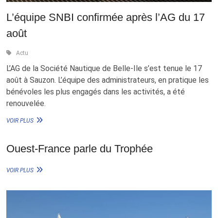
PROJET – INSCRIPTION TOUR DE BEL
L’équipe SNBI confirmée après l’AG du 17
août
Actu
MENTIONS LÉGALES
L’AG de la Société Nautique de Belle-Ile s’est tenue le 17
août à Sauzon. L’équipe des administrateurs, en pratique les
POLITIQUE DE CONFIDENTIALITÉ
bénévoles les plus engagés dans les activités, a été
renouvelée.
L’ÉQUIPE
VOIR PLUS
SNBI
CONFIRMÉE
APRÈS
Ouest-France parle du Trophée
L’AG
DU
OUEST-
VOIR PLUS
17
FRANCE
AOÛT
PARLE
DU
TROPHÉE