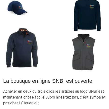
UNE
PLEINE
RÉUSSITE
POUR
44
ÉQUIPAGES,
AVEC
DU
SOLEIL
ET
DU
VENT
…
La boutique en ligne SNBI est ouverte
Acheter en deux ou trois clics les articles au logo SNBI est
maintenant chose facile. Alors n’hésitez pas, c’est sympa et
pas cher ! Cliquer ici :