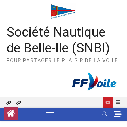
Skip
to
content
Société Nautique
de Belle-Ile (SNBI)
POUR PARTAGER LE PLAISIR DE LA VOILE
Politique
Contact
M
de
e
confidentialité
n