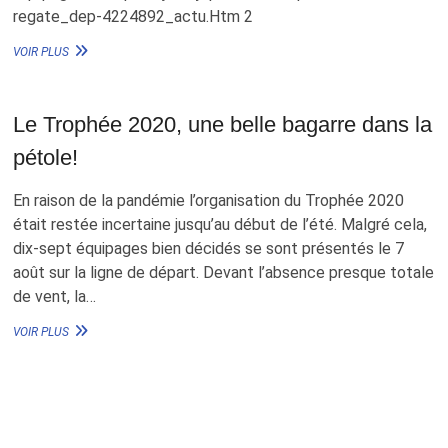
DE
regate_dep-4224892_actu.Htm 2
PALAIS
OUEST-
VOIR PLUS
FRANCE
:
LE
Le Trophée 2020, une belle bagarre dans la
PALAIS.
L’ÉQUIPAGE
pétole!
DU
DÉPUTÉ
JIMMY
En raison de la pandémie l’organisation du Trophée 2020
PAHUN
était restée incertaine jusqu’au début de l’été. Malgré cela,
A
dix-sept équipages bien décidés se sont présentés le 7
REMPORTÉ
LA
août sur la ligne de départ. Devant l’absence presque totale
RÉGATE
de vent, la…
LE
VOIR PLUS
TROPHÉE
2020,
UNE
BELLE
BAGARRE
DANS