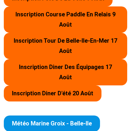
PROJET – INSCRIPTION TOUR DE BEL
Inscription Course Paddle En Relais 9
Août
MENTIONS LÉGALES
Inscription Tour De Belle-Ile-En-Mer 17
Août
POLITIQUE DE CONFIDENTIALITÉ
Inscription Diner Des Équipages 17
Août
Inscription Diner D'été 20 Août
Météo Marine Groix - Belle-Ile