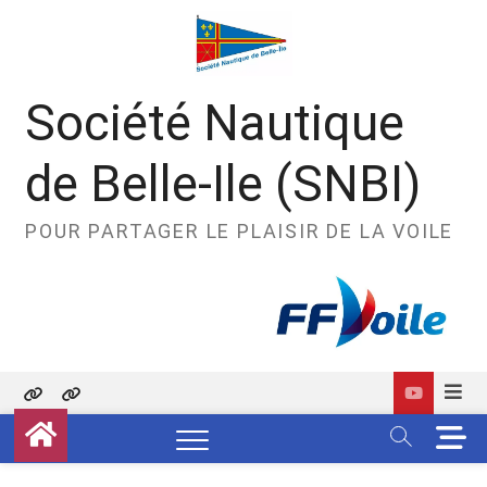
Skip
to
content
Société Nautique
de Belle-Ile (SNBI)
POUR PARTAGER LE PLAISIR DE LA VOILE
Politique
Contact
M
de
e
confidentialité
n